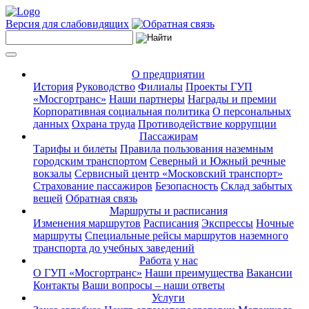
Версия для слабовидящих
О предприятии
История
Руководство
Филиалы
Проекты ГУП
«Мосгортранс»
Наши партнеры
Награды и премии
Корпоративная социальная политика
О персональных
данных
Охрана труда
Противодействие коррупции
Пассажирам
Тарифы и билеты
Правила пользования наземным
городским транспортом
Северный и Южный речные
вокзалы
Сервисный центр «Московский транспорт»
Страхование пассажиров
Безопасность
Склад забытых
вещей
Обратная связь
Маршруты и расписания
Изменения маршрутов
Расписания
Экспрессы
Ночные
маршруты
Специальные рейсы маршрутов наземного
транспорта до учебных заведений
Работа у нас
О ГУП «Мосгортранс»
Наши преимущества
Вакансии
Контакты
Ваши вопросы – наши ответы
Услуги