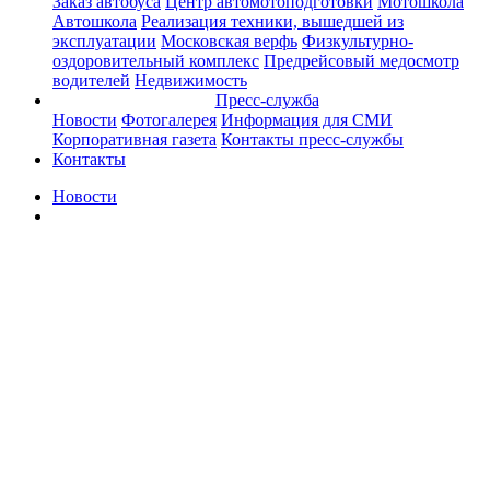
Заказ автобуса
Центр автомотоподготовки
Мотошкола
Автошкола
Реализация техники, вышедшей из
эксплуатации
Московская верфь
Физкультурно-
оздоровительный комплекс
Предрейсовый медосмотр
водителей
Недвижимость
Пресс-служба
Новости
Фотогалерея
Информация для СМИ
Корпоративная газета
Контакты пресс-службы
Контакты
Новости