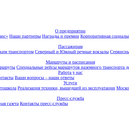
О предприятии
анс»
Наши партнеры
Награды и премии
Корпоративная социаль
Пассажирам
ким транспортом
Северный и Южный речные вокзалы
Сервисны
Маршруты и расписания
аршруты
Специальные рейсы маршрутов наземного транспорта д
Работа у нас
нтакты
Ваши вопросы – наши ответы
Услуги
тошкола
Реализация техники, вышедшей из эксплуатации
Моско
Пресс-служба
ая газета
Контакты пресс-службы