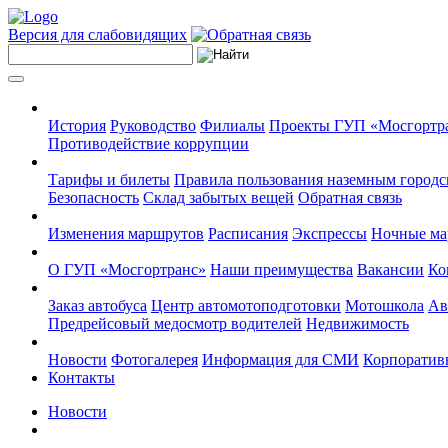
Версия для слабовидящих
История
Руководство
Филиалы
Проекты ГУП «Мосгортр
Противодействие коррупции
Тарифы и билеты
Правила пользования наземным городс
Безопасность
Склад забытых вещей
Обратная связь
Изменения маршрутов
Расписания
Экспрессы
Ночные м
О ГУП «Мосгортранс»
Наши преимущества
Вакансии
Ко
Заказ автобуса
Центр автомотоподготовки
Мотошкола
Ав
Предрейсовый медосмотр водителей
Недвижимость
Новости
Фотогалерея
Информация для СМИ
Корпоративн
Контакты
Новости