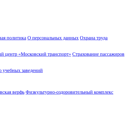
ная политика
О персональных данных
Охрана труда
й центр «Московский транспорт»
Страхование пассажиров
о учебных заведений
вская верфь
Физкультурно-оздоровительный комплекс