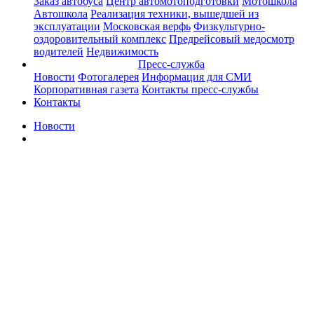
Заказ автобуса
Центр автомотоподготовки
Мотошкола
Автошкола
Реализация техники, вышедшей из
эксплуатации
Московская верфь
Физкультурно-
оздоровительный комплекс
Предрейсовый медосмотр
водителей
Недвижимость
Пресс-служба
Новости
Фотогалерея
Информация для СМИ
Корпоративная газета
Контакты пресс-службы
Контакты
Новости