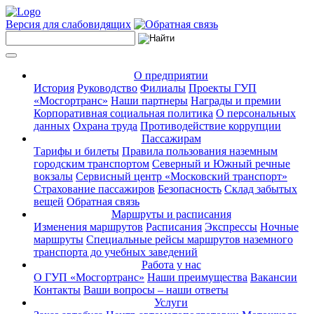
Версия для слабовидящих
О предприятии
История
Руководство
Филиалы
Проекты ГУП
«Мосгортранс»
Наши партнеры
Награды и премии
Корпоративная социальная политика
О персональных
данных
Охрана труда
Противодействие коррупции
Пассажирам
Тарифы и билеты
Правила пользования наземным
городским транспортом
Северный и Южный речные
вокзалы
Сервисный центр «Московский транспорт»
Страхование пассажиров
Безопасность
Склад забытых
вещей
Обратная связь
Маршруты и расписания
Изменения маршрутов
Расписания
Экспрессы
Ночные
маршруты
Специальные рейсы маршрутов наземного
транспорта до учебных заведений
Работа у нас
О ГУП «Мосгортранс»
Наши преимущества
Вакансии
Контакты
Ваши вопросы – наши ответы
Услуги