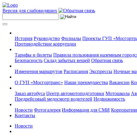
Версия для слабовидящих
История
Руководство
Филиалы
Проекты ГУП «Мосгортр
Противодействие коррупции
Тарифы и билеты
Правила пользования наземным городс
Безопасность
Склад забытых вещей
Обратная связь
Изменения маршрутов
Расписания
Экспрессы
Ночные м
О ГУП «Мосгортранс»
Наши преимущества
Вакансии
Ко
Заказ автобуса
Центр автомотоподготовки
Мотошкола
Ав
Предрейсовый медосмотр водителей
Недвижимость
Новости
Фотогалерея
Информация для СМИ
Корпоративн
Контакты
Новости