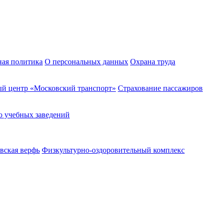
ная политика
О персональных данных
Охрана труда
й центр «Московский транспорт»
Страхование пассажиров
о учебных заведений
вская верфь
Физкультурно-оздоровительный комплекс