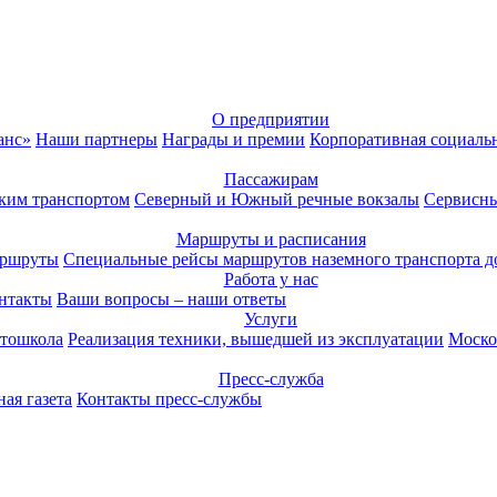
О предприятии
анс»
Наши партнеры
Награды и премии
Корпоративная социаль
Пассажирам
ким транспортом
Северный и Южный речные вокзалы
Сервисны
Маршруты и расписания
аршруты
Специальные рейсы маршрутов наземного транспорта д
Работа у нас
нтакты
Ваши вопросы – наши ответы
Услуги
тошкола
Реализация техники, вышедшей из эксплуатации
Моско
Пресс-служба
ая газета
Контакты пресс-службы