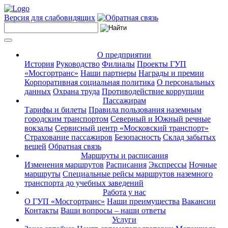
Версия для слабовидящих
О предприятии
История
Руководство
Филиалы
Проекты ГУП
«Мосгортранс»
Наши партнеры
Награды и премии
Корпоративная социальная политика
О персональных
данных
Охрана труда
Противодействие коррупции
Пассажирам
Тарифы и билеты
Правила пользования наземным
городским транспортом
Северный и Южный речные
вокзалы
Сервисный центр «Московский транспорт»
Страхование пассажиров
Безопасность
Склад забытых
вещей
Обратная связь
Маршруты и расписания
Изменения маршрутов
Расписания
Экспрессы
Ночные
маршруты
Специальные рейсы маршрутов наземного
транспорта до учебных заведений
Работа у нас
О ГУП «Мосгортранс»
Наши преимущества
Вакансии
Контакты
Ваши вопросы – наши ответы
Услуги