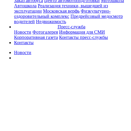
Заказ автобуса
Центр автомотоподготовки
Мотошкола
Автошкола
Реализация техники, вышедшей из
эксплуатации
Московская верфь
Физкультурно-
оздоровительный комплекс
Предрейсовый медосмотр
водителей
Недвижимость
Пресс-служба
Новости
Фотогалерея
Информация для СМИ
Корпоративная газета
Контакты пресс-службы
Контакты
Новости