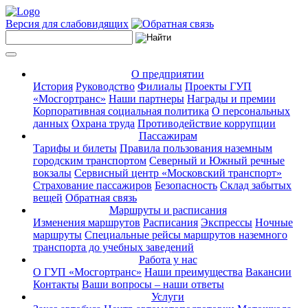
Версия для слабовидящих
О предприятии
История
Руководство
Филиалы
Проекты ГУП
«Мосгортранс»
Наши партнеры
Награды и премии
Корпоративная социальная политика
О персональных
данных
Охрана труда
Противодействие коррупции
Пассажирам
Тарифы и билеты
Правила пользования наземным
городским транспортом
Северный и Южный речные
вокзалы
Сервисный центр «Московский транспорт»
Страхование пассажиров
Безопасность
Склад забытых
вещей
Обратная связь
Маршруты и расписания
Изменения маршрутов
Расписания
Экспрессы
Ночные
маршруты
Специальные рейсы маршрутов наземного
транспорта до учебных заведений
Работа у нас
О ГУП «Мосгортранс»
Наши преимущества
Вакансии
Контакты
Ваши вопросы – наши ответы
Услуги