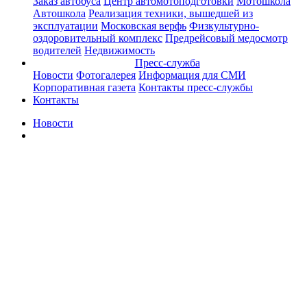
Заказ автобуса
Центр автомотоподготовки
Мотошкола
Автошкола
Реализация техники, вышедшей из
эксплуатации
Московская верфь
Физкультурно-
оздоровительный комплекс
Предрейсовый медосмотр
водителей
Недвижимость
Пресс-служба
Новости
Фотогалерея
Информация для СМИ
Корпоративная газета
Контакты пресс-службы
Контакты
Новости