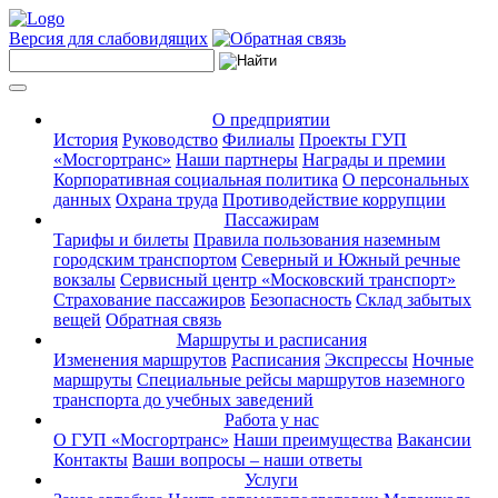
Версия для слабовидящих
О предприятии
История
Руководство
Филиалы
Проекты ГУП
«Мосгортранс»
Наши партнеры
Награды и премии
Корпоративная социальная политика
О персональных
данных
Охрана труда
Противодействие коррупции
Пассажирам
Тарифы и билеты
Правила пользования наземным
городским транспортом
Северный и Южный речные
вокзалы
Сервисный центр «Московский транспорт»
Страхование пассажиров
Безопасность
Склад забытых
вещей
Обратная связь
Маршруты и расписания
Изменения маршрутов
Расписания
Экспрессы
Ночные
маршруты
Специальные рейсы маршрутов наземного
транспорта до учебных заведений
Работа у нас
О ГУП «Мосгортранс»
Наши преимущества
Вакансии
Контакты
Ваши вопросы – наши ответы
Услуги