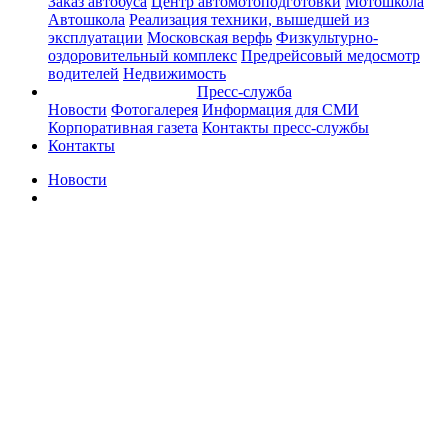
Заказ автобуса
Центр автомотоподготовки
Мотошкола
Автошкола
Реализация техники, вышедшей из
эксплуатации
Московская верфь
Физкультурно-
оздоровительный комплекс
Предрейсовый медосмотр
водителей
Недвижимость
Пресс-служба
Новости
Фотогалерея
Информация для СМИ
Корпоративная газета
Контакты пресс-службы
Контакты
Новости