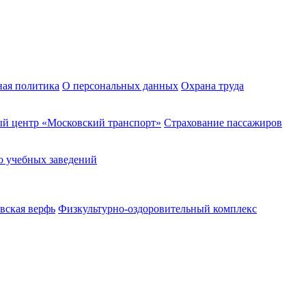
ная политика
О персональных данных
Охрана труда
й центр «Московский транспорт»
Страхование пассажиров
о учебных заведений
вская верфь
Физкультурно-оздоровительный комплекс