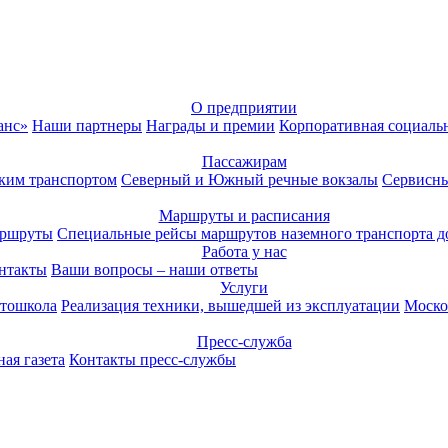
О предприятии
анс»
Наши партнеры
Награды и премии
Корпоративная социаль
Пассажирам
ким транспортом
Северный и Южный речные вокзалы
Сервисны
Маршруты и расписания
аршруты
Специальные рейсы маршрутов наземного транспорта д
Работа у нас
нтакты
Ваши вопросы – наши ответы
Услуги
тошкола
Реализация техники, вышедшей из эксплуатации
Моско
Пресс-служба
ая газета
Контакты пресс-службы