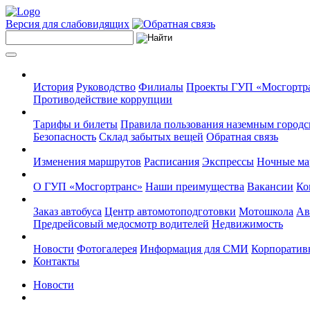
Версия для слабовидящих
История
Руководство
Филиалы
Проекты ГУП «Мосгортр
Противодействие коррупции
Тарифы и билеты
Правила пользования наземным городс
Безопасность
Склад забытых вещей
Обратная связь
Изменения маршрутов
Расписания
Экспрессы
Ночные м
О ГУП «Мосгортранс»
Наши преимущества
Вакансии
Ко
Заказ автобуса
Центр автомотоподготовки
Мотошкола
Ав
Предрейсовый медосмотр водителей
Недвижимость
Новости
Фотогалерея
Информация для СМИ
Корпоративн
Контакты
Новости