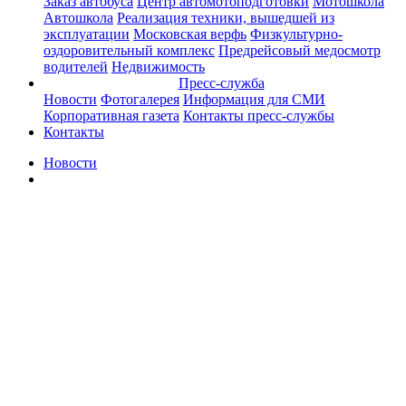
Заказ автобуса
Центр автомотоподготовки
Мотошкола
Автошкола
Реализация техники, вышедшей из
эксплуатации
Московская верфь
Физкультурно-
оздоровительный комплекс
Предрейсовый медосмотр
водителей
Недвижимость
Пресс-служба
Новости
Фотогалерея
Информация для СМИ
Корпоративная газета
Контакты пресс-службы
Контакты
Новости