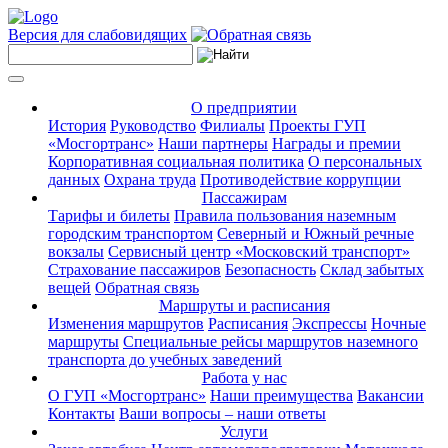
Версия для слабовидящих
О предприятии
История
Руководство
Филиалы
Проекты ГУП
«Мосгортранс»
Наши партнеры
Награды и премии
Корпоративная социальная политика
О персональных
данных
Охрана труда
Противодействие коррупции
Пассажирам
Тарифы и билеты
Правила пользования наземным
городским транспортом
Северный и Южный речные
вокзалы
Сервисный центр «Московский транспорт»
Страхование пассажиров
Безопасность
Склад забытых
вещей
Обратная связь
Маршруты и расписания
Изменения маршрутов
Расписания
Экспрессы
Ночные
маршруты
Специальные рейсы маршрутов наземного
транспорта до учебных заведений
Работа у нас
О ГУП «Мосгортранс»
Наши преимущества
Вакансии
Контакты
Ваши вопросы – наши ответы
Услуги