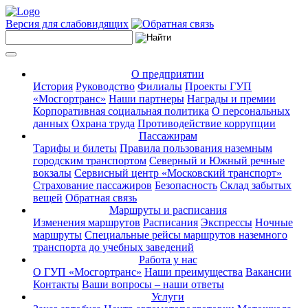
Версия для слабовидящих
О предприятии
История
Руководство
Филиалы
Проекты ГУП
«Мосгортранс»
Наши партнеры
Награды и премии
Корпоративная социальная политика
О персональных
данных
Охрана труда
Противодействие коррупции
Пассажирам
Тарифы и билеты
Правила пользования наземным
городским транспортом
Северный и Южный речные
вокзалы
Сервисный центр «Московский транспорт»
Страхование пассажиров
Безопасность
Склад забытых
вещей
Обратная связь
Маршруты и расписания
Изменения маршрутов
Расписания
Экспрессы
Ночные
маршруты
Специальные рейсы маршрутов наземного
транспорта до учебных заведений
Работа у нас
О ГУП «Мосгортранс»
Наши преимущества
Вакансии
Контакты
Ваши вопросы – наши ответы
Услуги