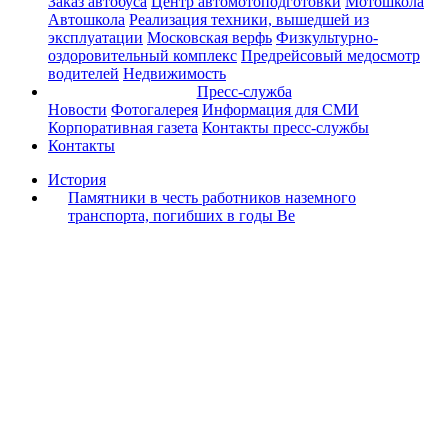
Заказ автобуса
Центр автомотоподготовки
Мотошкола
Автошкола
Реализация техники, вышедшей из
эксплуатации
Московская верфь
Физкультурно-
оздоровительный комплекс
Предрейсовый медосмотр
водителей
Недвижимость
Пресс-служба
Новости
Фотогалерея
Информация для СМИ
Корпоративная газета
Контакты пресс-службы
Контакты
История
Памятники в честь работников наземного
транспорта, погибших в годы Ве