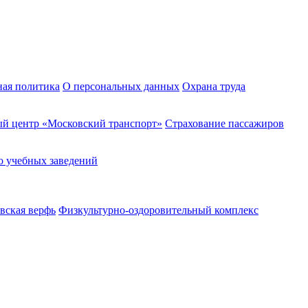
ная политика
О персональных данных
Охрана труда
й центр «Московский транспорт»
Страхование пассажиров
о учебных заведений
вская верфь
Физкультурно-оздоровительный комплекс