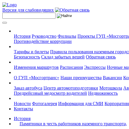
Версия для слабовидящих
История
Руководство
Филиалы
Проекты ГУП «Мосгортр
Противодействие коррупции
Тарифы и билеты
Правила пользования наземным городс
Безопасность
Склад забытых вещей
Обратная связь
Изменения маршрутов
Расписания
Экспрессы
Ночные м
О ГУП «Мосгортранс»
Наши преимущества
Вакансии
Ко
Заказ автобуса
Центр автомотоподготовки
Мотошкола
Ав
Предрейсовый медосмотр водителей
Недвижимость
Новости
Фотогалерея
Информация для СМИ
Корпоративн
Контакты
История
Памятники в честь работников наземного транспорта,