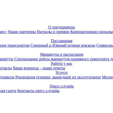
О предприятии
анс»
Наши партнеры
Награды и премии
Корпоративная социаль
Пассажирам
ким транспортом
Северный и Южный речные вокзалы
Сервисны
Маршруты и расписания
аршруты
Специальные рейсы маршрутов наземного транспорта д
Работа у нас
нтакты
Ваши вопросы – наши ответы
Услуги
тошкола
Реализация техники, вышедшей из эксплуатации
Моско
Пресс-служба
ая газета
Контакты пресс-службы