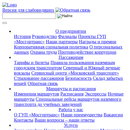
Версия для слабовидящих
О предприятии
История
Руководство
Филиалы
Проекты ГУП
«Мосгортранс»
Наши партнеры
Награды и премии
Корпоративная социальная политика
О персональных
данных
Охрана труда
Противодействие коррупции
Пассажирам
Тарифы и билеты
Правила пользования наземным
городским транспортом
Северный и Южный речные
вокзалы
Сервисный центр «Московский транспорт»
Страхование пассажиров
Безопасность
Склад забытых
вещей
Обратная связь
Маршруты и расписания
Изменения маршрутов
Расписания
Экспрессы
Ночные
маршруты
Специальные рейсы маршрутов наземного
транспорта до учебных заведений
Работа у нас
О ГУП «Мосгортранс»
Наши преимущества
Вакансии
Контакты
Ваши вопросы – наши ответы
Услуги