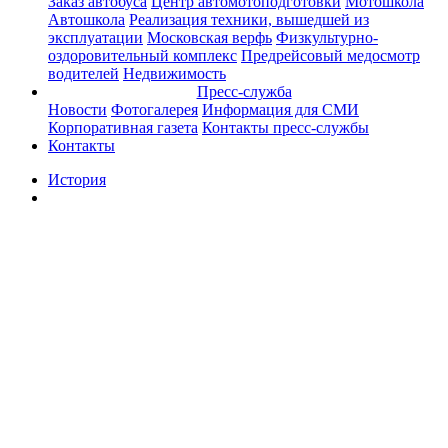
Заказ автобуса
Центр автомотоподготовки
Мотошкола
Автошкола
Реализация техники, вышедшей из
эксплуатации
Московская верфь
Физкультурно-
оздоровительный комплекс
Предрейсовый медосмотр
водителей
Недвижимость
Пресс-служба
Новости
Фотогалерея
Информация для СМИ
Корпоративная газета
Контакты пресс-службы
Контакты
История