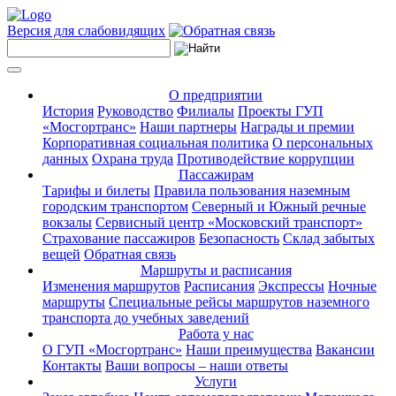
Версия для слабовидящих
О предприятии
История
Руководство
Филиалы
Проекты ГУП
«Мосгортранс»
Наши партнеры
Награды и премии
Корпоративная социальная политика
О персональных
данных
Охрана труда
Противодействие коррупции
Пассажирам
Тарифы и билеты
Правила пользования наземным
городским транспортом
Северный и Южный речные
вокзалы
Сервисный центр «Московский транспорт»
Страхование пассажиров
Безопасность
Склад забытых
вещей
Обратная связь
Маршруты и расписания
Изменения маршрутов
Расписания
Экспрессы
Ночные
маршруты
Специальные рейсы маршрутов наземного
транспорта до учебных заведений
Работа у нас
О ГУП «Мосгортранс»
Наши преимущества
Вакансии
Контакты
Ваши вопросы – наши ответы
Услуги