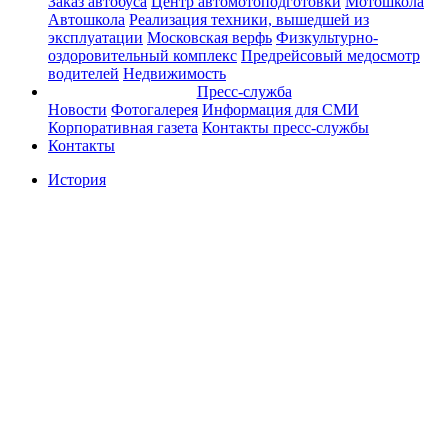
Заказ автобуса
Центр автомотоподготовки
Мотошкола
Автошкола
Реализация техники, вышедшей из
эксплуатации
Московская верфь
Физкультурно-
оздоровительный комплекс
Предрейсовый медосмотр
водителей
Недвижимость
Пресс-служба
Новости
Фотогалерея
Информация для СМИ
Корпоративная газета
Контакты пресс-службы
Контакты
История