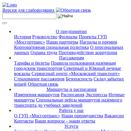
Версия для слабовидящих
О предприятии
История
Руководство
Филиалы
Проекты ГУП
«Мосгортранс»
Наши партнеры
Награды и премии
Корпоративная социальная политика
О персональных
данных
Охрана труда
Противодействие коррупции
Пассажирам
Тарифы и билеты
Правила пользования наземным
городским транспортом
Северный и Южный речные
вокзалы
Сервисный центр «Московский транспорт»
Страхование пассажиров
Безопасность
Склад забытых
вещей
Обратная связь
Маршруты и расписания
Изменения маршрутов
Расписания
Экспрессы
Ночные
маршруты
Специальные рейсы маршрутов наземного
транспорта до учебных заведений
Работа у нас
О ГУП «Мосгортранс»
Наши преимущества
Вакансии
Контакты
Ваши вопросы – наши ответы
Услуги