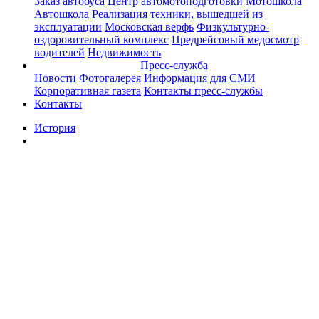
Заказ автобуса
Центр автомотоподготовки
Мотошкола
Автошкола
Реализация техники, вышедшей из
эксплуатации
Московская верфь
Физкультурно-
оздоровительный комплекс
Предрейсовый медосмотр
водителей
Недвижимость
Пресс-служба
Новости
Фотогалерея
Информация для СМИ
Корпоративная газета
Контакты пресс-службы
Контакты
История