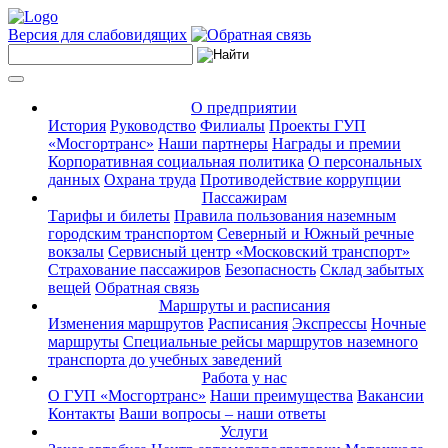
Версия для слабовидящих
О предприятии
История
Руководство
Филиалы
Проекты ГУП
«Мосгортранс»
Наши партнеры
Награды и премии
Корпоративная социальная политика
О персональных
данных
Охрана труда
Противодействие коррупции
Пассажирам
Тарифы и билеты
Правила пользования наземным
городским транспортом
Северный и Южный речные
вокзалы
Сервисный центр «Московский транспорт»
Страхование пассажиров
Безопасность
Склад забытых
вещей
Обратная связь
Маршруты и расписания
Изменения маршрутов
Расписания
Экспрессы
Ночные
маршруты
Специальные рейсы маршрутов наземного
транспорта до учебных заведений
Работа у нас
О ГУП «Мосгортранс»
Наши преимущества
Вакансии
Контакты
Ваши вопросы – наши ответы
Услуги