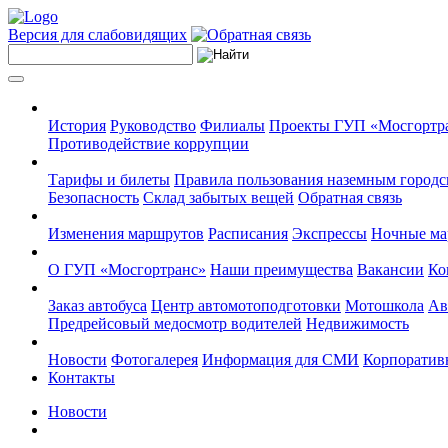
Версия для слабовидящих
История
Руководство
Филиалы
Проекты ГУП «Мосгортр
Противодействие коррупции
Тарифы и билеты
Правила пользования наземным городс
Безопасность
Склад забытых вещей
Обратная связь
Изменения маршрутов
Расписания
Экспрессы
Ночные м
О ГУП «Мосгортранс»
Наши преимущества
Вакансии
Ко
Заказ автобуса
Центр автомотоподготовки
Мотошкола
Ав
Предрейсовый медосмотр водителей
Недвижимость
Новости
Фотогалерея
Информация для СМИ
Корпоративн
Контакты
Новости