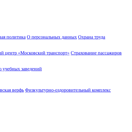
ная политика
О персональных данных
Охрана труда
й центр «Московский транспорт»
Страхование пассажиров
о учебных заведений
вская верфь
Физкультурно-оздоровительный комплекс