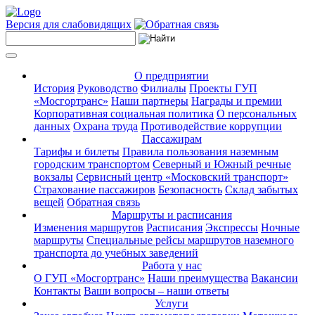
Версия для слабовидящих
О предприятии
История
Руководство
Филиалы
Проекты ГУП
«Мосгортранс»
Наши партнеры
Награды и премии
Корпоративная социальная политика
О персональных
данных
Охрана труда
Противодействие коррупции
Пассажирам
Тарифы и билеты
Правила пользования наземным
городским транспортом
Северный и Южный речные
вокзалы
Сервисный центр «Московский транспорт»
Страхование пассажиров
Безопасность
Склад забытых
вещей
Обратная связь
Маршруты и расписания
Изменения маршрутов
Расписания
Экспрессы
Ночные
маршруты
Специальные рейсы маршрутов наземного
транспорта до учебных заведений
Работа у нас
О ГУП «Мосгортранс»
Наши преимущества
Вакансии
Контакты
Ваши вопросы – наши ответы
Услуги