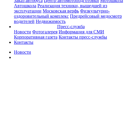
Заказ автобуса
Центр автомотоподготовки
Мотошкола
Автошкола
Реализация техники, вышедшей из
эксплуатации
Московская верфь
Физкультурно-
оздоровительный комплекс
Предрейсовый медосмотр
водителей
Недвижимость
Пресс-служба
Новости
Фотогалерея
Информация для СМИ
Корпоративная газета
Контакты пресс-службы
Контакты
Новости