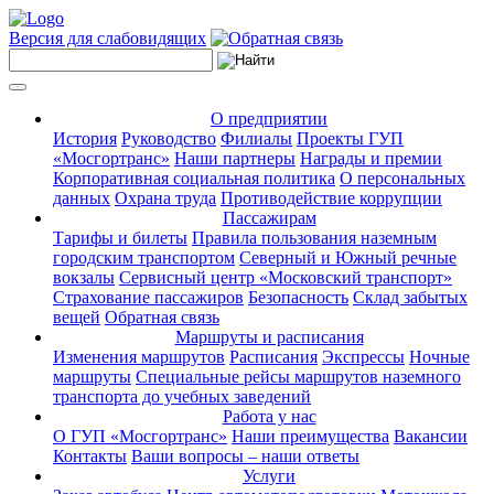
Версия для слабовидящих
О предприятии
История
Руководство
Филиалы
Проекты ГУП
«Мосгортранс»
Наши партнеры
Награды и премии
Корпоративная социальная политика
О персональных
данных
Охрана труда
Противодействие коррупции
Пассажирам
Тарифы и билеты
Правила пользования наземным
городским транспортом
Северный и Южный речные
вокзалы
Сервисный центр «Московский транспорт»
Страхование пассажиров
Безопасность
Склад забытых
вещей
Обратная связь
Маршруты и расписания
Изменения маршрутов
Расписания
Экспрессы
Ночные
маршруты
Специальные рейсы маршрутов наземного
транспорта до учебных заведений
Работа у нас
О ГУП «Мосгортранс»
Наши преимущества
Вакансии
Контакты
Ваши вопросы – наши ответы
Услуги