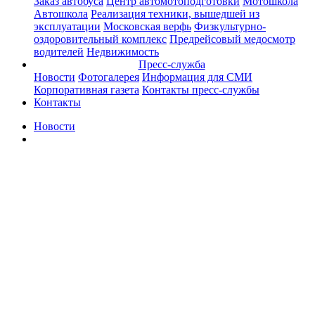
Заказ автобуса
Центр автомотоподготовки
Мотошкола
Автошкола
Реализация техники, вышедшей из
эксплуатации
Московская верфь
Физкультурно-
оздоровительный комплекс
Предрейсовый медосмотр
водителей
Недвижимость
Пресс-служба
Новости
Фотогалерея
Информация для СМИ
Корпоративная газета
Контакты пресс-службы
Контакты
Новости