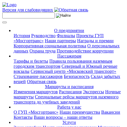
Версия для слабовидящих
О предприятии
История
Руководство
Филиалы
Проекты ГУП
«Мосгортранс»
Наши партнеры
Награды и премии
Корпоративная социальная политика
О персональных
данных
Охрана труда
Противодействие коррупции
Пассажирам
Тарифы и билеты
Правила пользования наземным
городским транспортом
Северный и Южный речные
вокзалы
Сервисный центр «Московский транспорт»
Страхование пассажиров
Безопасность
Склад забытых
вещей
Обратная связь
Маршруты и расписания
Изменения маршрутов
Расписания
Экспрессы
Ночные
маршруты
Специальные рейсы маршрутов наземного
транспорта до учебных заведений
Работа у нас
О ГУП «Мосгортранс»
Наши преимущества
Вакансии
Контакты
Ваши вопросы – наши ответы
Услуги