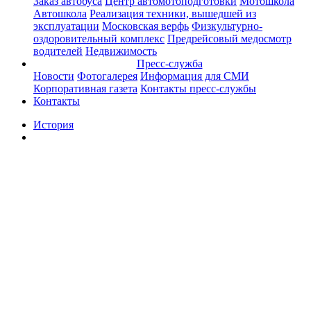
Заказ автобуса
Центр автомотоподготовки
Мотошкола
Автошкола
Реализация техники, вышедшей из
эксплуатации
Московская верфь
Физкультурно-
оздоровительный комплекс
Предрейсовый медосмотр
водителей
Недвижимость
Пресс-служба
Новости
Фотогалерея
Информация для СМИ
Корпоративная газета
Контакты пресс-службы
Контакты
История