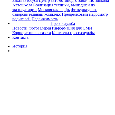
Заказ автобуса
Центр автомотоподготовки
Мотошкола
Автошкола
Реализация техники, вышедшей из
эксплуатации
Московская верфь
Физкультурно-
оздоровительный комплекс
Предрейсовый медосмотр
водителей
Недвижимость
Пресс-служба
Новости
Фотогалерея
Информация для СМИ
Корпоративная газета
Контакты пресс-службы
Контакты
История