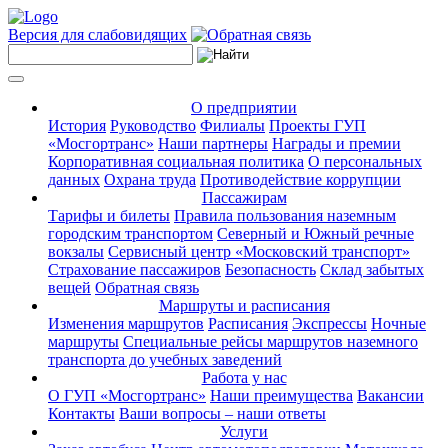
Версия для слабовидящих
О предприятии
История
Руководство
Филиалы
Проекты ГУП
«Мосгортранс»
Наши партнеры
Награды и премии
Корпоративная социальная политика
О персональных
данных
Охрана труда
Противодействие коррупции
Пассажирам
Тарифы и билеты
Правила пользования наземным
городским транспортом
Северный и Южный речные
вокзалы
Сервисный центр «Московский транспорт»
Страхование пассажиров
Безопасность
Склад забытых
вещей
Обратная связь
Маршруты и расписания
Изменения маршрутов
Расписания
Экспрессы
Ночные
маршруты
Специальные рейсы маршрутов наземного
транспорта до учебных заведений
Работа у нас
О ГУП «Мосгортранс»
Наши преимущества
Вакансии
Контакты
Ваши вопросы – наши ответы
Услуги