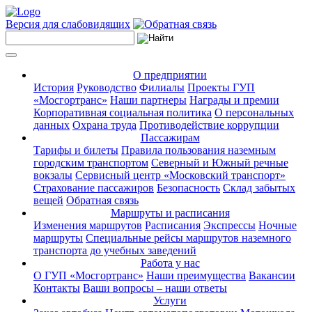
Версия для слабовидящих
О предприятии
История
Руководство
Филиалы
Проекты ГУП
«Мосгортранс»
Наши партнеры
Награды и премии
Корпоративная социальная политика
О персональных
данных
Охрана труда
Противодействие коррупции
Пассажирам
Тарифы и билеты
Правила пользования наземным
городским транспортом
Северный и Южный речные
вокзалы
Сервисный центр «Московский транспорт»
Страхование пассажиров
Безопасность
Склад забытых
вещей
Обратная связь
Маршруты и расписания
Изменения маршрутов
Расписания
Экспрессы
Ночные
маршруты
Специальные рейсы маршрутов наземного
транспорта до учебных заведений
Работа у нас
О ГУП «Мосгортранс»
Наши преимущества
Вакансии
Контакты
Ваши вопросы – наши ответы
Услуги