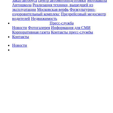
Заказ автобуса
Центр автомотоподготовки
Мотошкола
Автошкола
Реализация техники, вышедшей из
эксплуатации
Московская верфь
Физкультурно-
оздоровительный комплекс
Предрейсовый медосмотр
водителей
Недвижимость
Пресс-служба
Новости
Фотогалерея
Информация для СМИ
Корпоративная газета
Контакты пресс-службы
Контакты
Новости