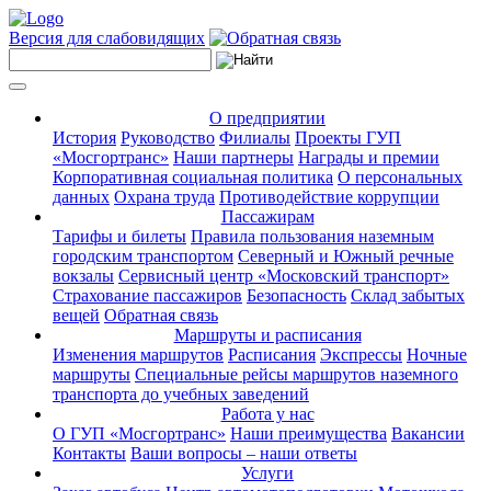
Версия для слабовидящих
О предприятии
История
Руководство
Филиалы
Проекты ГУП
«Мосгортранс»
Наши партнеры
Награды и премии
Корпоративная социальная политика
О персональных
данных
Охрана труда
Противодействие коррупции
Пассажирам
Тарифы и билеты
Правила пользования наземным
городским транспортом
Северный и Южный речные
вокзалы
Сервисный центр «Московский транспорт»
Страхование пассажиров
Безопасность
Склад забытых
вещей
Обратная связь
Маршруты и расписания
Изменения маршрутов
Расписания
Экспрессы
Ночные
маршруты
Специальные рейсы маршрутов наземного
транспорта до учебных заведений
Работа у нас
О ГУП «Мосгортранс»
Наши преимущества
Вакансии
Контакты
Ваши вопросы – наши ответы
Услуги