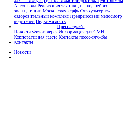
Заказ автобуса
Центр автомотоподготовки
Мотошкола
Автошкола
Реализация техники, вышедшей из
эксплуатации
Московская верфь
Физкультурно-
оздоровительный комплекс
Предрейсовый медосмотр
водителей
Недвижимость
Пресс-служба
Новости
Фотогалерея
Информация для СМИ
Корпоративная газета
Контакты пресс-службы
Контакты
Новости