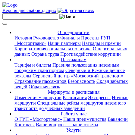
Версия для слабовидящих
О предприятии
История
Руководство
Филиалы
Проекты ГУП
«Мосгортранс»
Наши партнеры
Награды и премии
Корпоративная социальная политика
О персональных
данных
Охрана труда
Противодействие коррупции
Пассажирам
Тарифы и билеты
Правила пользования наземным
городским транспортом
Северный и Южный речные
вокзалы
Сервисный центр «Московский транспорт»
Страхование пассажиров
Безопасность
Склад забытых
вещей
Обратная связь
Маршруты и расписания
Изменения маршрутов
Расписания
Экспрессы
Ночные
маршруты
Специальные рейсы маршрутов наземного
транспорта до учебных заведений
Работа у нас
О ГУП «Мосгортранс»
Наши преимущества
Вакансии
Контакты
Ваши вопросы – наши ответы
Услуги