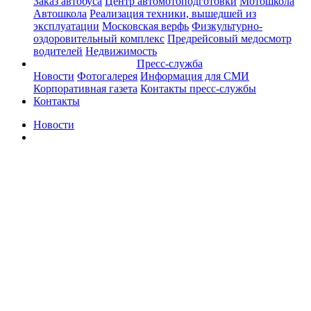
Заказ автобуса
Центр автомотоподготовки
Мотошкола
Автошкола
Реализация техники, вышедшей из
эксплуатации
Московская верфь
Физкультурно-
оздоровительный комплекс
Предрейсовый медосмотр
водителей
Недвижимость
Пресс-служба
Новости
Фотогалерея
Информация для СМИ
Корпоративная газета
Контакты пресс-службы
Контакты
Новости