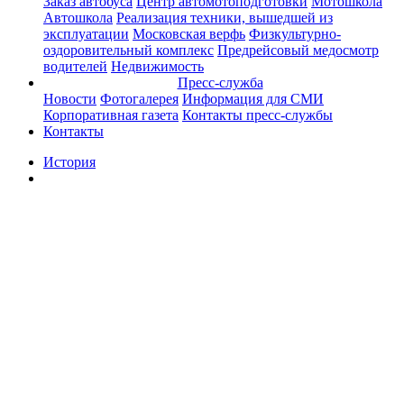
Заказ автобуса
Центр автомотоподготовки
Мотошкола
Автошкола
Реализация техники, вышедшей из
эксплуатации
Московская верфь
Физкультурно-
оздоровительный комплекс
Предрейсовый медосмотр
водителей
Недвижимость
Пресс-служба
Новости
Фотогалерея
Информация для СМИ
Корпоративная газета
Контакты пресс-службы
Контакты
История