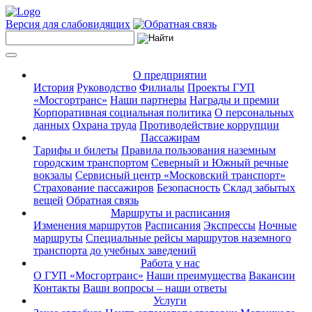
Версия для слабовидящих
О предприятии
История
Руководство
Филиалы
Проекты ГУП
«Мосгортранс»
Наши партнеры
Награды и премии
Корпоративная социальная политика
О персональных
данных
Охрана труда
Противодействие коррупции
Пассажирам
Тарифы и билеты
Правила пользования наземным
городским транспортом
Северный и Южный речные
вокзалы
Сервисный центр «Московский транспорт»
Страхование пассажиров
Безопасность
Склад забытых
вещей
Обратная связь
Маршруты и расписания
Изменения маршрутов
Расписания
Экспрессы
Ночные
маршруты
Специальные рейсы маршрутов наземного
транспорта до учебных заведений
Работа у нас
О ГУП «Мосгортранс»
Наши преимущества
Вакансии
Контакты
Ваши вопросы – наши ответы
Услуги